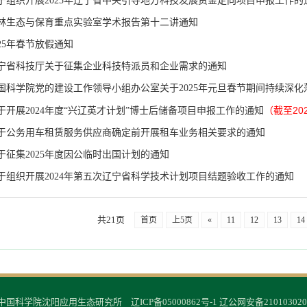
于组织开展2025年辽宁省中央引导地方科技发展资金定向项目申报工作的
林生态与保育重点实验室学术报告第十二讲通知
025年春节放假通知
宁省科技厅关于征集企业科技特派员和企业需求的通知
国科学院党的建设工作领导小组办公室关于2025年元旦春节期间持续深
（截至20
于开展2024年度“兴辽英才计划”博士后储备项目申报工作的通知
于公务用车租赁服务供应商确定前开展租车业务相关要求的通知
于征集2025年度因公临时出国计划的通知
于组织开展2024年第五次辽宁省科学技术计划项目结题验收工作的通知
共21页
首页
上5页
«
11
12
13
14
© 中国科学院沈阳应用生态研究所
辽ICP备05000862号-1
辽公网安备210103020