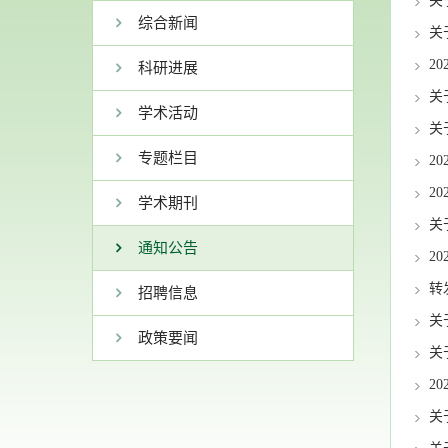
关
综合新闻
关
2
科研进展
关
学术活动
关
专题栏目
2
2
学术期刊
关
通知公告
2
转
招聘信息
关
政策要闻
关
2
关