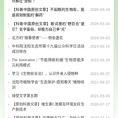
然都在“造假”？
【科普中国原创文章】不起眼的生物炭，竟
2026-03-24
是高效制氢的“解药”
【科普中国原创文章】歌词里的“野百合”是
2026-03-24
它？名字虽俗，却能为自己争“光”
北方的“报春使者”——侧金盏花
2024-04-03
中科院沈阳生态所第十九届公众科学日活动
2023-05-14
成功举办
The Innovation | “节能降碳利器”生物质能多
2023-04-29
元利用模式
学习《生物安全法》，认识外来入侵物种
2021-05-07
沈阳市植物学会“生态保护-感知春天”植物培
2021-04-27
训
绿埜文学第五期
2021-03-03
【原创科普文章】维生素C发酵及环境友好生
2020-07-17
产新技术
【原创科普文章】中国地大又广，为什么就