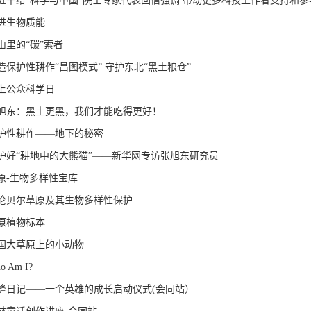
进生物质能
山里的“碳”索者
造保护性耕作“昌图模式” 守护东北“黑土粮仓”
上公众科学日
旭东：黑土更黑，我们才能吃得更好！
护性耕作——地下的秘密
护好“耕地中的大熊猫”——新华网专访张旭东研究员
原-生物多样性宝库
伦贝尔草原及其生物多样性保护
原植物标本
国大草原上的小动物
o Am I?
蜂日记——一个英雄的成长启动仪式(会同站）