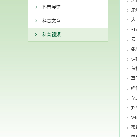
科普展馆
走
大
科普文章
打
科普视频
云
张
保
保
草
呼
草
郑
Wh
蜜